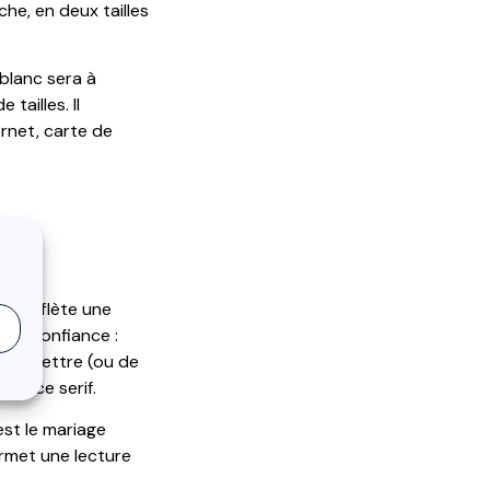
che, en deux tailles
 blanc sera à
tailles. Il
rnet, carte de
qui reflète une
e de confiance :
haque lettre (ou de
police serif.
st le mariage
permet une lecture