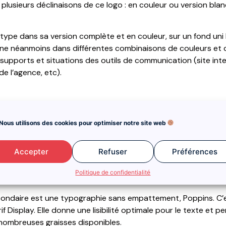
réé plusieurs déclinaisons de ce logo : en couleur ou version blan
gotype dans sa version complète et en couleur, sur un fond uni
écline néanmoins dans différentes combinaisons de couleurs et de 
supports et situations des outils de communication (site inte
 de l’agence, etc).
s utilisées lors de la conception de logo
Nous utilisons des cookies pour optimiser notre site web
lé autour d’une typographie à empattement, DM Serif Display, 
Accepter
Refuser
Préférences
ée et fait bénéficier à la marque d’une image sérieuse et dign
cipale utilisée sur « Etienne Petit ». Un travail de couleur sur c
Politique de confidentialité
n blanche) permet d’ajouter un cachet supplémentaire à cette 
ondaire est une typographie sans empattement, Poppins. C’e
f Display. Elle donne une lisibilité optimale pour le texte et 
 nombreuses graisses disponibles.