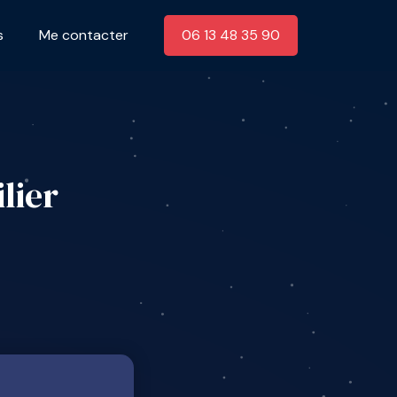
s
Me contacter
06 13 48 35 90
lier