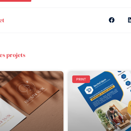
et
es projets
PRINT