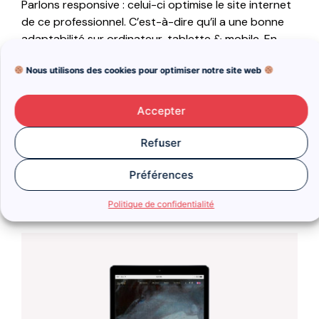
Parlons responsive : celui-ci optimise le site internet
de ce professionnel. C’est-à-dire qu’il a une bonne
adaptabilité sur ordinateur, tablette & mobile. En
effet, les mobinautes s’attendent à ce que leur
Nous utilisons des cookies pour optimiser notre site web
expérience mobile soit aussi bonne que celle qu’ils
ont sur ordinateur.
Accepter
L’utilisateur a directement accès aux informations
dont il a besoin via le menu de navigation.
Refuser
Préférences
Voir le site Anne Smith
Politique de confidentialité